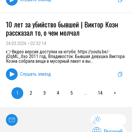
10 лет за убийство бывшей | Виктор Коэн
рассказал то, о чем молчал
24.03.2026
•
02:32:14
👉Видео версия доступна на ютубе: https://youtu.be/-
jl2qML_0xo 2011 год, Владивосток. Бывшая девушка Виктора
Коэна собрала вещи в мусорный пакет и вы
...
Слушать эпизод
1
2
3
4
5
...
14
>
Русский