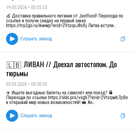
19.05.2026
•
00:55:53
🍏 Доставка правильного питания от Justfood! Переходи по
ссылке и получи скидку на первый заказ:
https://my2go.ru/ikwwp?erid=2VtzqxJ8xRj Литва вступи
...
Слушать эпизод
ЛИВАН // Доехал автостопом. До
🇱🇧
тюрьмы
05.05.2026
•
00:30:55
✈️ Ищете выгодные билеты на самолёт или поезд? 🚆
Переходи по ссылке https://slds.pro/vxgh7?erid=2Vtzqwb7pBo
и открывай мир новых возможностей! 🚝 Ан
...
Слушать эпизод