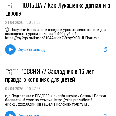
ПОЛЬША / Как Лукашенко догнал и в
🇵🇱
Европе
21.04.2026
•
00:51:03
👌 Получите бесплатный вводный урок английского или два
полноценных урока всего за 1 490 рублей:
https://my2go.ru/ikunp/3104?erid=2VtzqvYGDHf Польска
...
Слушать эпизод
РОССИЯ // Закладчик в 16 лет:
🇷🇺
правда о колониях для детей
07.04.2026
•
00:47:53
👉 Подготовка к ЕГЭ/ОГЭ в онлайн-школе «Сотка»! Получи
бесплатный урок по ссылке: https://slds.pro/u8hrm?
erid=2VtzqxJ8ZkP Он зашёл в колонию толстым
...
Слушать эпизод