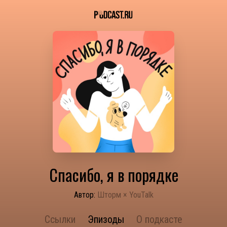
Спасибо, я в порядке
Автор:
Шторм × YouTalk
Ссылки
Эпизоды
О подкасте