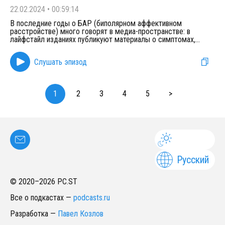
22.02.2024
•
00:59:14
В последние годы о БАР (биполярном аффективном
расстройстве) много говорят в медиа-пространстве: в
лайфстайл изданиях публикуют материалы о симптомах,
...
Слушать эпизод
1
2
3
4
5
>
Русский
© 2020–
2026
PC.ST
Все о подкастах
—
podcasts.ru
Разработка
—
Павел Козлов