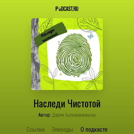
Наследи Чистотой
Автор:
Дария Гылымжанкызы
Ссылки
Эпизоды
О подкасте