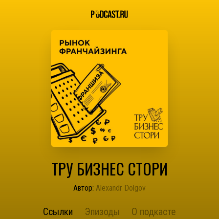
ТРУ БИЗНЕС СТОРИ
Автор:
Alexandr Dolgov
Ссылки
Эпизоды
О подкасте