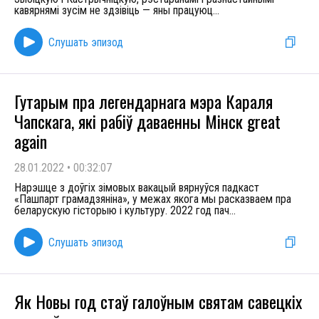
кавярнямі зусім не здзівіць — яны працуюц
...
Слушать эпизод
Гутарым пра легендарнага мэра Караля
Чапскага, які рабіў даваенны Мінск great
again
28.01.2022
•
00:32:07
Нарэшце з доўгіх зімовых вакацый вярнуўся падкаст
«Пашпарт грамадзяніна», у межах якога мы расказваем пра
беларускую гісторыю і культуру. 2022 год пач
...
Слушать эпизод
Як Новы год стаў галоўным святам савецкіх