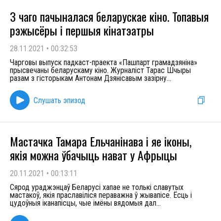
З чаго пачыналася беларускае кіно. Топавыя
рэжысёры і першыя кінатэатры
28.11.2021
•
00:32:53
Чарговы выпуск падкаст-праекта «Пашпарт грамадзяніна»
прысвечаны беларускаму кіно. Журналіст Тарас Шчыры
разам з гісторыкам Антонам Дзянісавым зазірну
...
Слушать эпизод
Мастачка Тамара Ельчанінава і яе іконы,
якія можна ўбачыць нават у Афрыцы
20.11.2021
•
00:13:11
Сярод ураджэнцаў Беларусі хапае не толькі славутых
мастакоў, якія праславіліся пераважна ў жывапісе. Ёсць і
цудоўныя іканапісцы, чые імёны вядомыя дал
...