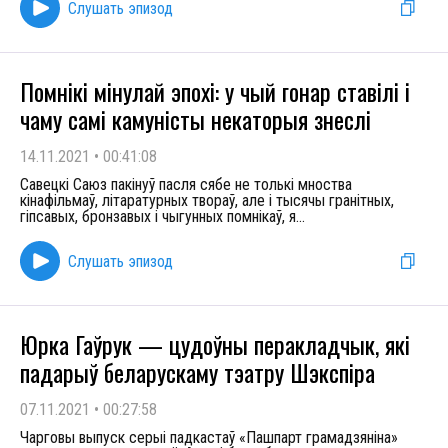
Слушать эпизод
Помнікі мінулай эпохі: у чый гонар ставілі і
чаму самі камуністы некаторыя знеслі
14.11.2021
•
00:41:08
Савецкі Саюз пакінуў пасля сябе не толькі мноства
кінафільмаў, літаратурных твораў, але і тысячы гранітных,
гіпсавых, бронзавых і чыгунных помнікаў, я
...
Слушать эпизод
Юрка Гаўрук — цудоўны перакладчык, які
падарыў беларускаму тэатру Шэкспіра
07.11.2021
•
00:27:58
Чарговы выпуск серыі падкастаў «Пашпарт грамадзяніна»