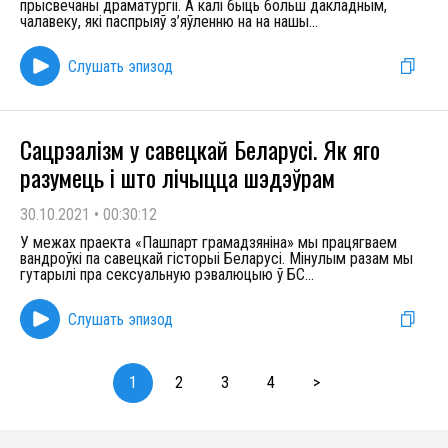
прысвечаны драматургіі. А калі быць больш дакладным,
чалавеку, які паспрыяў з’яўленню на на нашы
...
Слушать эпизод
Сацрэалізм у савецкай Беларусі. Як яго
разумець і што лічыцца шэдэўрам
30.10.2021
•
00:30:12
У межах праекта «Пашпарт грамадзяніна» мы працягваем
вандроўкі па савецкай гісторыі Беларусі. Мінулым разам мы
гутарылі пра сексуальную рэвалюцыю ў БС
...
Слушать эпизод
1
2
3
4
>