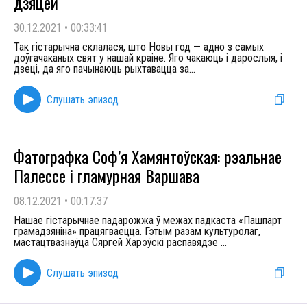
дзяцей
30.12.2021
•
00:33:41
Так гістарычна склалася, што Новы год — адно з самых
доўгачаканых свят у нашай краіне. Яго чакаюць і дарослыя, і
дзеці, да яго пачынаюць рыхтавацца за
...
Слушать эпизод
Фатографка Соф’я Хамянтоўская: рэальнае
Палессе і гламурная Варшава
08.12.2021
•
00:17:37
Нашае гістарычнае падарожжа ў межах падкаста «Пашпарт
грамадзяніна» працягваецца. Гэтым разам культуролаг,
мастацтвазнаўца Сяргей Харэўскі распавядзе
...
Слушать эпизод