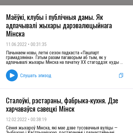
Маёўкі, клубы і публічныя дамы. Як
адпачывалі жыхары дарэвалюцыйнага
Мінска
11.06.2022
•
00:31:35
Пачынаем новы, летні сезон падкаста «Пашпарт
грамадзяніна». Гэтым разам пагаворым аб тым, як у
адпачывалі жыхары Мінска на пачатку XX стагоддзя: куды
...
Слушать эпизод
Сталоўкі, рэстараны, фабрыка-кухня. Дзе
харчаваўся савецкі Мінск
12.02.2022
•
00:38:19
Сёння жыхароў Мінска, які мае дзве тусовачныя вуліцы —
Зыбіцкую і Кастрычніцкую, рэстаранамі і разнастайнымі