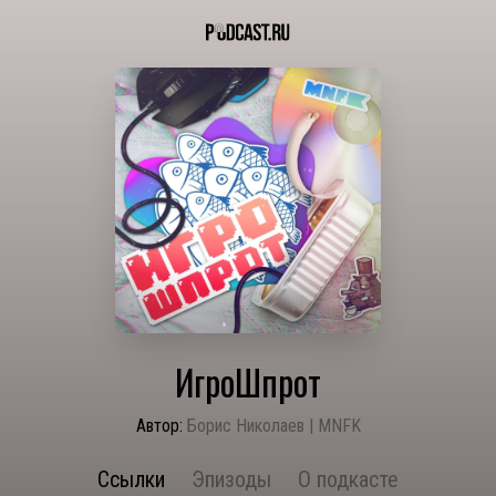
ИгроШпрот
Автор:
Борис Николаев | MNFK
Ссылки
Эпизоды
О подкасте