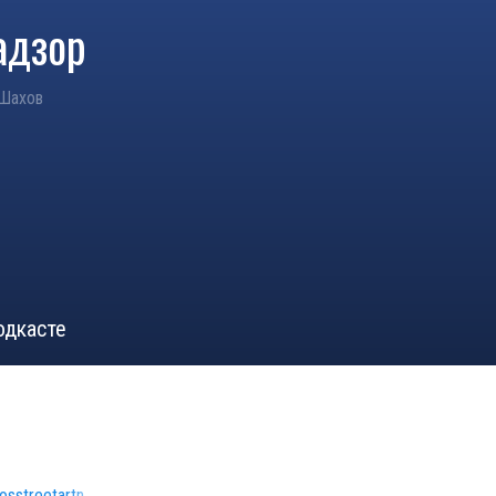
адзор
 Шахов
одкасте
rosstreetartnadzor.ru