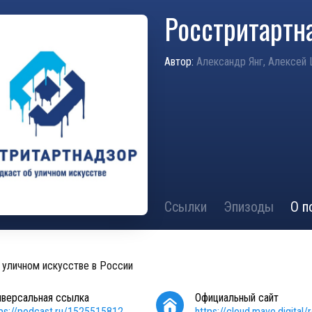
Росстритартн
Автор:
Александр Янг, Алексей
Ссылки
Эпизоды
О п
 уличном искусстве в России
иверсальная ссылка
Официальный сайт
tps://podcast.ru/1525515812
https://cloud.mave.digital/