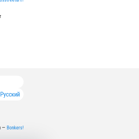
т
Русский
н
—
Bonkers!