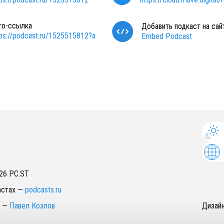
то-ссылка
Добавить подкаст на сай
tps://podcast.ru/1525515812?a
Embed Podcast
26
PC.ST
астах
—
podcasts.ru
—
Павел Козлов
Дизай