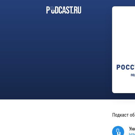
Подкаст об
Ун
ht