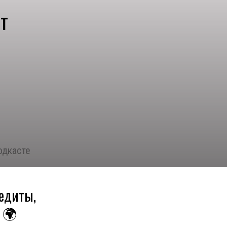
т
одкасте
редиты,

🌍