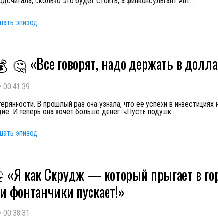
одсчитала, сколько это будет стоить, а финконсультант Ант
...
шать эпизод
«Все говорят, надо держать в долл
💰
🤔
•
00:41:39
ерянности. В прошлый раз она узнала, что её успехи в инвестициях 
ие. И теперь она хочет больше денег. «Пусть подушк
...
шать эпизод
️ «Я как Скрудж — который прыгает в го
⛲
 и фонтанчики пускает!»
•
00:38:31