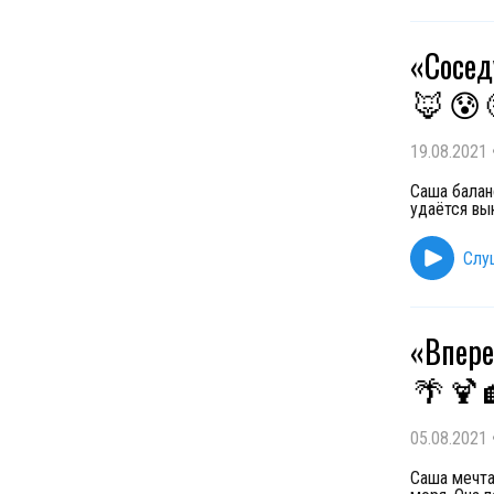
«Сосед
🦊
😰
19.08.2021
Саша балан
удаётся вы
Слу
«Впере
🌴
🍹
05.08.2021
Саша мечта