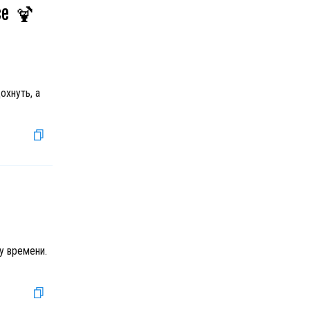
се
🍹
охнуть, а
у времени.