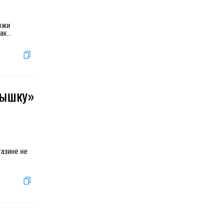
ржи
ак
...
мышку»
газине не