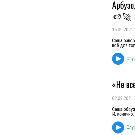
Арбузо
🍉
🚀
16.09.2021
Саша озвере
всё для тог
Слу
«Не вс
02.09.2021
Саша обсуж
И, конечно,
Слу