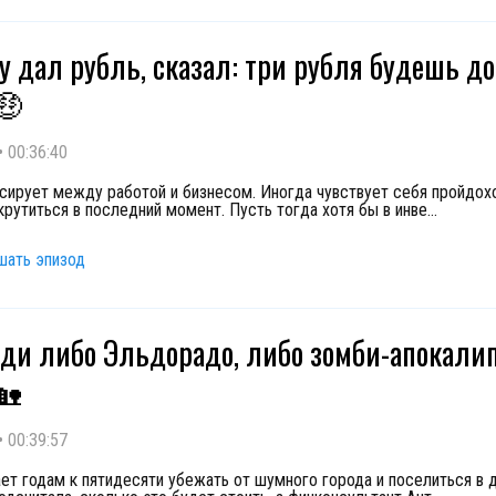
у дал рубль, сказал: три рубля будешь 
🤑
•
00:36:40
сирует между работой и бизнесом. Иногда чувствует себя пройдохо
крутиться в последний момент. Пусть тогда хотя бы в инве
...
шать эпизод
ди либо Эльдорадо, либо зомби-апокали
🏡
•
00:39:57
ет годам к пятидесяти убежать от шумного города и поселиться в 