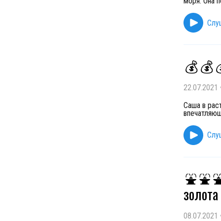
моря. Она п
Слу
💰
💰
22.07.2021
Саша в раст
впечатляющ
Слу
⛲
⛲
золота
08.07.2021