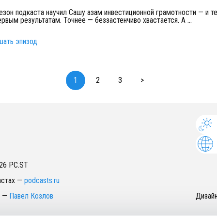
зон подкаста научил Сашу азам инвестиционной грамотности — и те
ервым результатам. Точнее — беззастенчиво хвастается. А
...
шать эпизод
1
2
3
>
26
PC.ST
астах
—
podcasts.ru
—
Павел Козлов
Дизай