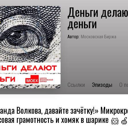
Деньги делаю
деньги
Автор:
Московская Биржа
Ссылки
Эпизоды
О п
анда Волкова, давайте зачётку!» Микрок
овая грамотность и хомяк в шарике
🐹
