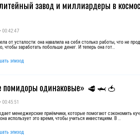
литейный завод и миллиардеры в космо
•
00:42:47
ла от усталости: она навалила на себя столько работы, что не прод
о, чтобы заработать побольше денег. И теперь она гот
...
шать эпизод
е помидоры одинаковые»
🥩
🦈
🍅
•
00:45:51
дает менеджерские приёмчики, которые помогают сэкономить куч
 она использует это время, чтобы учиться инвестициям. В
...
шать эпизод