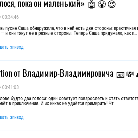
лося, пока он маленький»
🤖
😤
😍
•
00:34:46
выпуске Саша обнаружила, что в ней есть две стороны: практичная 
 — и они тянут её в разные стороны. Теперь Саша придумала, как п
...
шать эпизод
ation от Владимир-Владимировича
📧
💸
•
00:41:03
лове будто два голоса: один советует повзрослеть и стать ответств
вёт в приключения. И их никак не удаётся примирить! Чт
...
шать эпизод