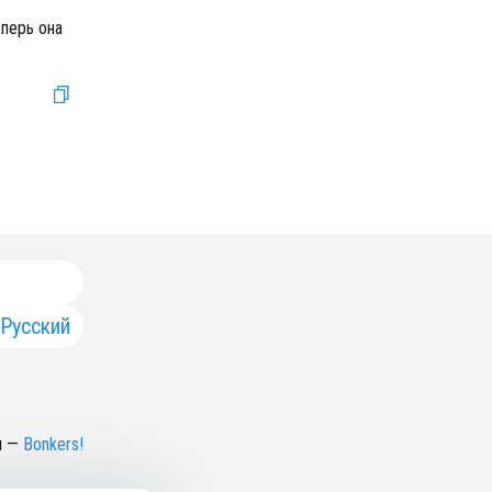
перь она
Русский
н
—
Bonkers!