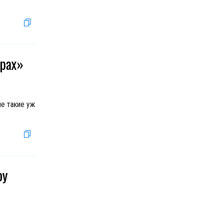
арах»
не такие уж
ру