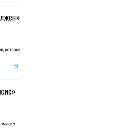
должен»
й, которой
псис»
домике у