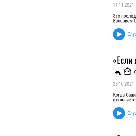
11.11.2021
Это послед
Валерием С
Слу
«Если 
🐁
🍟
28.10.2021
Когда Саша
отклоняетс
Слу