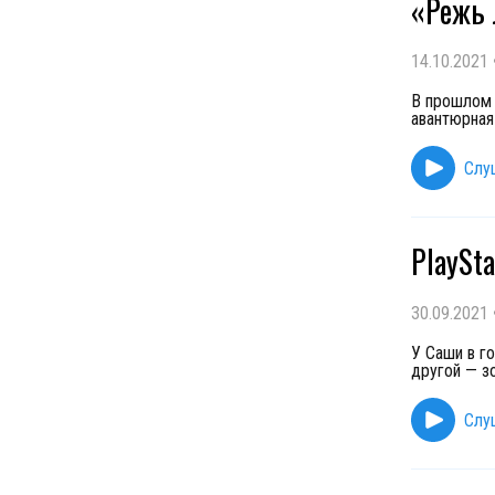
«Режь 
14.10.2021
В прошлом 
авантюрная
Слу
PlaySt
30.09.2021
У Саши в го
другой — зо
Слу