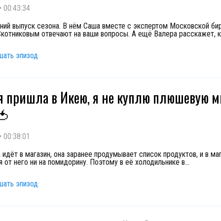
•
00:43:34
ний выпуск сезона. В нём Саша вместе с экспертом Московской би
котниковым отвечают на ваши вопросы. А ещё Валера расскажет, к
шать эпизод
я пришла в Икею, я не куплю плюшевую 
🍅
•
00:38:01
 идёт в магазин, она заранее продумывает список продуктов, и в ма
я от него ни на помидорину. Поэтому в её холодильнике в
...
шать эпизод