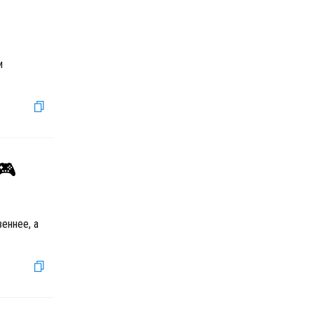
и
🎮
еннее, а