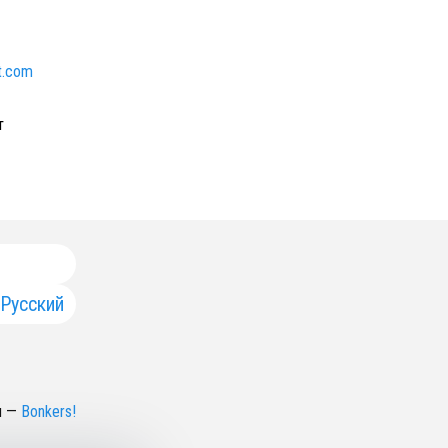
st.com
т
Русский
н
—
Bonkers!