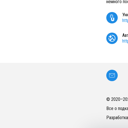
немного по
Ун
ht
Ав
ht
© 2020–
20
Все о подк
Разработка