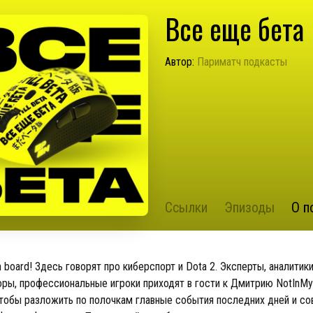
Все еще бета
Автор:
Париматч подкасты
Ссылки
Эпизоды
О п
board! Здесь говорят про киберспорт и Dota 2. Эксперты, аналитики
ры, профессиональные игроки приходят в гости к Дмитрию NotInM
чтобы разложить по полочкам главные события последних дней и с