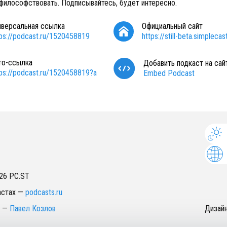
философствовать. Подписывайтесь, будет интересно.
иверсальная ссылка
Официальный сайт
tps://podcast.ru/1520458819
https://still-beta.simpleca
то-ссылка
Добавить подкаст на сай
tps://podcast.ru/1520458819?a
Embed Podcast
26
PC.ST
астах
—
podcasts.ru
—
Павел Козлов
Дизай