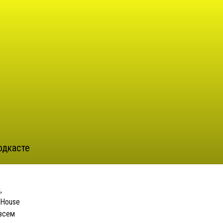
одкасте
,
yHouse
овсем