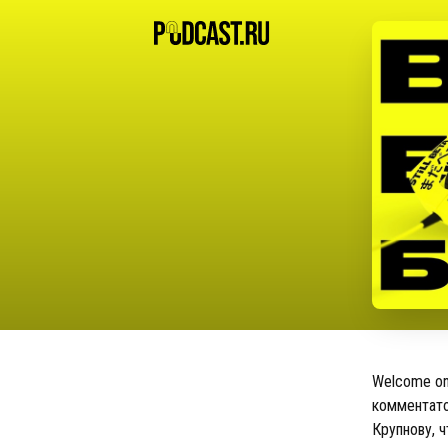
Welcome on 
комментато
Крупнову, 