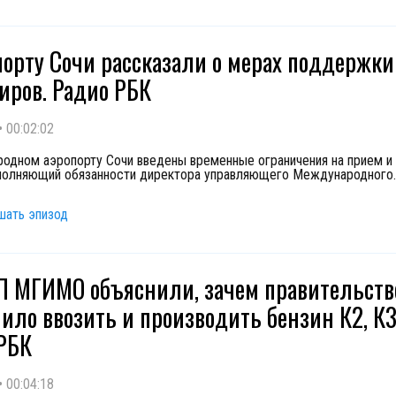
порту Сочи рассказали о мерах поддержки
иров. Радио РБК
•
00:02:02
одном аэропорту Сочи введены временные ограничения на прием и 
полняющий обязанности директора управляющего Международного
.
шать эпизод
 МГИМО объяснили, зачем правительств
ило ввозить и производить бензин К2, К3
РБК
•
00:04:18