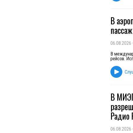
В аэро
пассаж
06.08.2026
В междунар
рейсов. Ис
Слу
В МИЭП
разреш
Радио 
06.08.2026