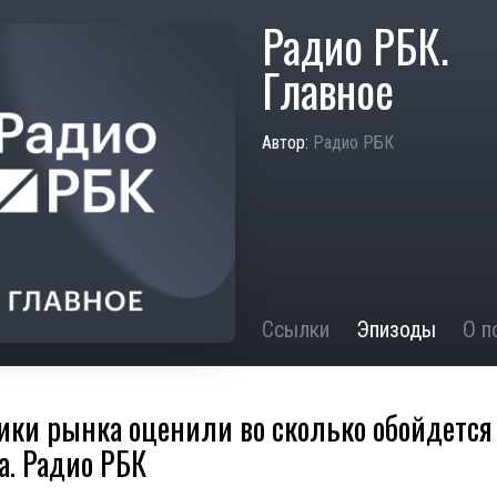
Радио РБК.
Главное
Автор:
Радио РБК
Ссылки
Эпизоды
О п
ики рынка оценили во сколько обойдется
а. Радио РБК