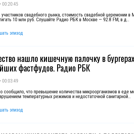
•
00:20:45
 участников свадебного рынка, стоимость свадебной церемонии в 
игать 10 млн руб. Слушайте Радио РБК в Москве — 92.8 FM, в д
...
шать эпизод
ество нашло кишечную палочку в бургерах
йших фастфудов. Радио РБК
•
00:03:49
о сообщило, что превышение количества микроорганизмов в еде 
нарушением температурных режимов и недостаточной санитарной
...
шать эпизод