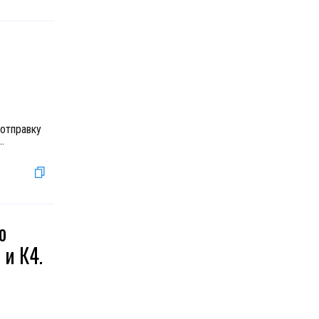
отправку
..
о
 и К4.