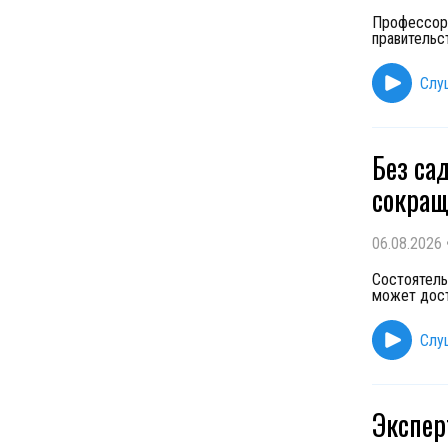
Профессор
правительс
Слу
Без са
сокращ
06.08.2026
Состоятель
может дост
Слу
Экспер