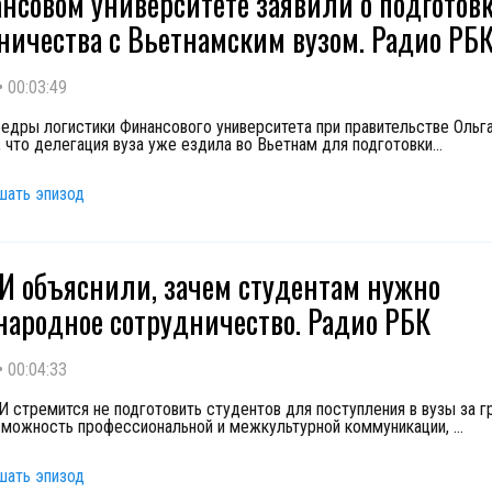
нсовом университете заявили о подготов
ничества с Вьетнамским вузом. Радио РБ
•
00:03:49
едры логистики Финансового университета при правительстве Ольг
, что делегация вуза уже ездила во Вьетнам для подготовки
...
шать эпизод
 объяснили, зачем студентам нужно
ародное сотрудничество. Радио РБК
•
00:04:33
стремится не подготовить студентов для поступления в вузы за гр
зможность профессиональной и межкультурной коммуникации,
...
шать эпизод