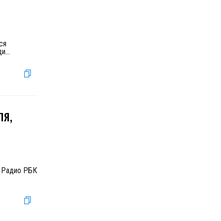
ся
ди
...
ля,
е Радио РБК