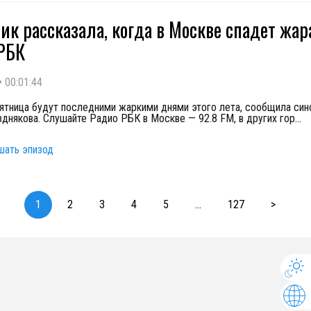
ик рассказала, когда в Москве спадет жар
РБК
•
00:01:44
пятница будут последними жаркими днями этого лета, сообщила син
зднякова. Слушайте Радио РБК в Москве — 92.8 FM, в других гор
...
шать эпизод
1
2
3
4
5
...
127
>