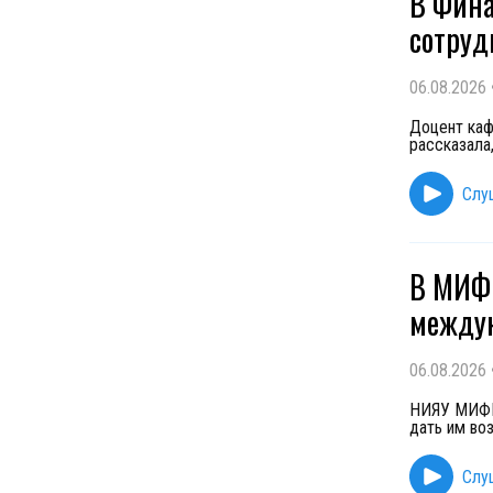
В Фина
сотруд
06.08.2026
Доцент каф
рассказала
Слу
В МИФИ
междун
06.08.2026
НИЯУ МИФИ 
дать им во
Слу