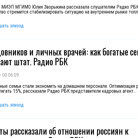
 МИЭП МГИМО Юлия Зворыкина рассказала слушателям Радио РБК
тво стремится стабилизировать ситуацию на внутреннем рынке топл
шать эпизод
довников и личных врачей: как богатые с
ают штат. Радио РБК
•
00:06:09
ные семьи стали экономить на домашнем персонале. Оптимизация 
игать 15%, рассказали Радио РБК представители кадровых агент
...
шать эпизод
ты рассказали об отношении россиян к