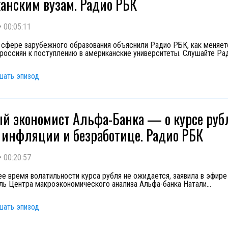
анским вузам. Радио РБК
•
00:05:11
 сфере зарубежного образования объяснили Радио РБК, как меняет
россиян к поступлению в американские университеты. Слушайте Ра
шать эпизод
й экономист Альфа-Банка — о курсе руб
, инфляции и безработице. Радио РБК
•
00:20:57
е время волатильности курса рубля не ожидается, заявила в эфир
ль Центра макроэкономического анализа Альфа-банка Натали
...
шать эпизод