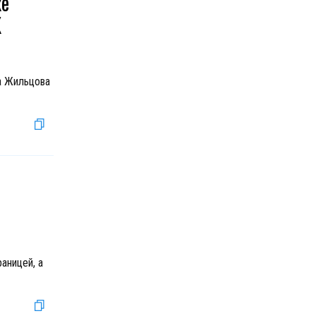
ке
К
а Жильцова
аницей, а