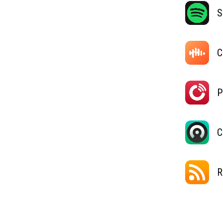
S
C
P
C
R