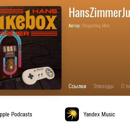
HansZimmerJu
Автор:
Disgusting Men
Ссылки
Эпизоды
О п
pple Podcasts
Yandex Music