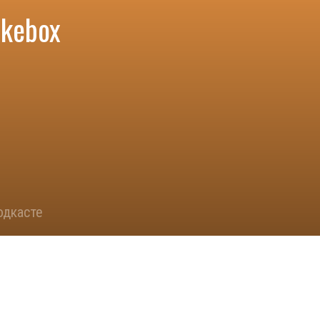
kebox
одкасте