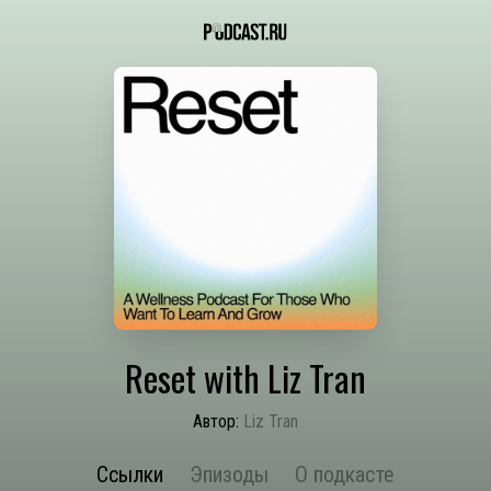
Reset with Liz Tran
Автор:
Liz Tran
Ссылки
Эпизоды
О подкасте