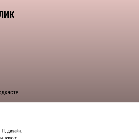
лик
одкасте
T, дизайн,
ем живут