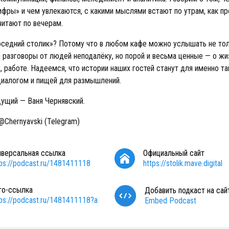
ифры» и чем увлекаются, с какими мыслями встают по утрам, как п
читают по вечерам.
седний столик»? Потому что в любом кафе можно услышать не то
 разговоры от людей неподалёку, но порой и весьма ценные — о жи
, работе. Надеемся, что истории наших гостей станут для именно т
иалогом и пищей для размышлений.
дущий — Ваня Чернявский.
@Chernyavski (Telegram)
иверсальная ссылка
Официальный сайт
tps://podcast.ru/1481411118
https://stolik.mave.digital
то-ссылка
Добавить подкаст на сай
tps://podcast.ru/1481411118?a
Embed Podcast