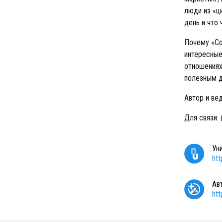
люди из «ц
день и что 
Почему «Со
интересные
отношениях
полезным д
Автор и ве
Для связи: 
Ун
ht
Ав
ht