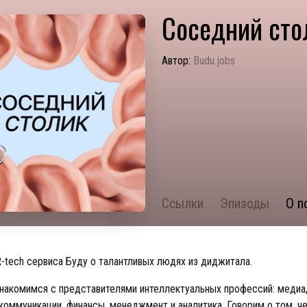
Соседний сто
Автор:
Budu.jobs
Ссылки
Эпизоды
О п
-tech сервиса Буду о талантливых людях из диджитала.
накомимся с представителями интеллектуальных профессий: медиа, I
 коммуникации, финансы, менеджмент и аналитика. Говорим о том, ч