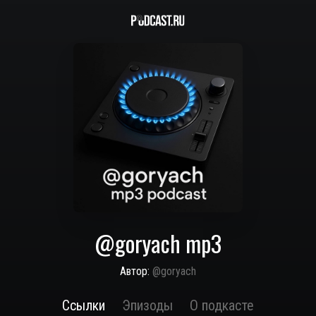
@goryach mp3
Автор:
@goryach
Ссылки
Эпизоды
О подкасте