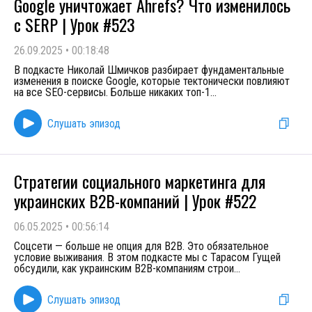
Google уничтожает Ahrefs? Что изменилось
с SERP | Урок #523
26.09.2025
•
00:18:48
В подкасте Николай Шмичков разбирает фундаментальные
изменения в поиске Google, которые тектонически повлияют
на все SEO-сервисы. Больше никаких топ-1
...
Слушать эпизод
Стратегии социального маркетинга для
украинских B2B-компаний | Урок #522
06.05.2025
•
00:56:14
Соцсети — больше не опция для B2B. Это обязательное
условие выживания. В этом подкасте мы с Тарасом Гущей
обсудили, как украинским B2B-компаниям строи
...
Слушать эпизод