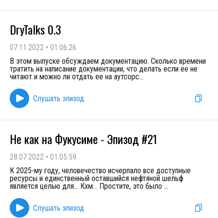
DryTalks 0.3
07.11.2022
•
01:06:26
В этом выпуске обсуждаем документацию. Сколько времени
тратить на написание документации, что делать если ее не
читают и можно ли отдать ее на аутсорс
...
Слушать эпизод
Не как на Фукусиме - Эпизод #21
28.07.2022
•
01:05:59
К 2025-му году, человечество исчерпало все доступные
ресурсы и единственный оставшийся нефтяной шельф
является целью для... Кхм... Простите, это было
...
Слушать эпизод