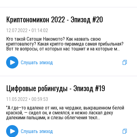
Криптономикон 2022 - Эпизод #20
12.07.2022
•
01:14:02
Кто такой Сатоши Накомото? Как назвать свою
криптовалюту? Какая крипто-пирамида самая прибыльная?
Вот те вопросы, от которых нас тошнит и на которые м
...
Слушать эпизод
Цифровые робингуды - Эпизод #19
11.05.2022
•
00:59:53
"А где–то вдалеке от них, на чердаке, выкрашенном белой
краской, — сидел он, и смеялся, и нежно ласкал деку
далекими пальцами, и слезы облегчения текл
...
Слушать эпизод