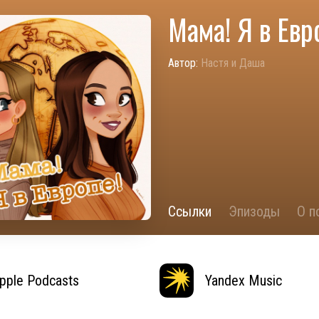
Мама! Я в Евр
Автор:
Настя и Даша
Ссылки
Эпизоды
О п
pple Podcasts
Yandex Music