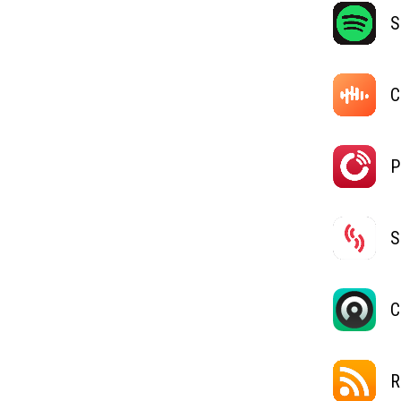
S
C
P
S
C
R