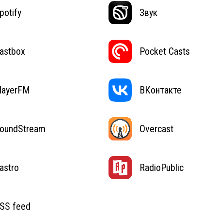
potify
Звук
astbox
Pocket Casts
layerFM
ВКонтакте
oundStream
Overcast
astro
RadioPublic
SS feed