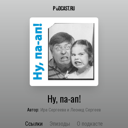
Ну, па-ап!
Автор:
Ира Сергеева и Леонид Сергеев
Ссылки
Эпизоды
О подкасте