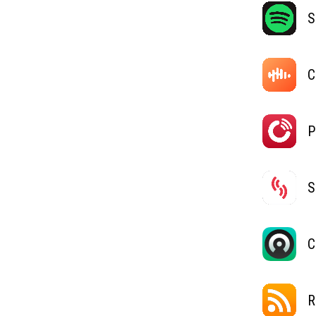
S
C
P
S
C
R