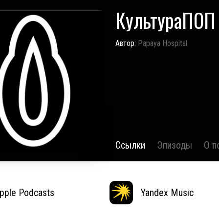
КультураПОП
Автор:
Papaya Hospital
Ссылки
Эпизоды
О п
pple Podcasts
Yandex Music