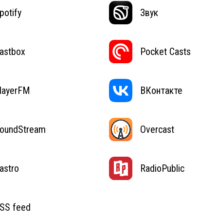
potify
Звук
astbox
Pocket Casts
layerFM
ВКонтакте
oundStream
Overcast
astro
RadioPublic
SS feed