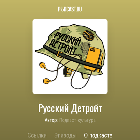
Русский Детройт
Автор:
Подкаст-культура
Ссылки
Эпизоды
О подкасте