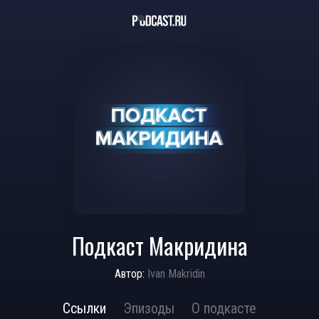
Подкаст Макридина
Автор:
Ivan Makridin
Ссылки
Эпизоды
О подкасте