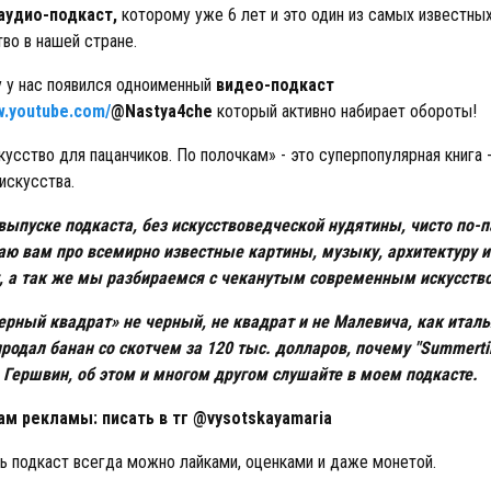
аудио-подкаст,
которому уже 6 лет и это один из самых известны
тво в нашей стране.
у у нас появился одноименный
видео-подкаст
w.youtube.com/
@Nastya4che
который активно набирает обороты!
кусство для пацанчиков. По полочкам» - это суперпопулярная книга 
искусства.
ыпуске подкаста, без искусствоведческой нудятины, чисто по-п
ю вам про всемирно известные картины, музыку, архитектуру и
у, а так же мы разбираемся с чеканутым современным искусств
рный квадрат» не черный, не квадрат и не Малевича, как итал
родал банан со скотчем за 120 тыс. долларов, почему "Summert
 Гершвин, об этом и многом другом слушайте в моем подкасте.
ам рекламы: писать в тг @vysotskayamaria
 подкаст всегда можно лайками, оценками и даже монетой.