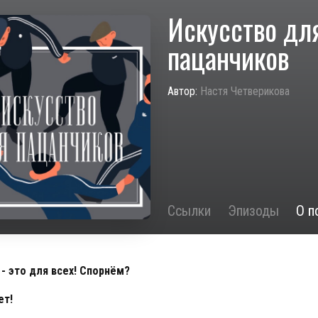
Искусство дл
пацанчиков
Автор:
Настя Четверикова
Ссылки
Эпизоды
О п
 - это для всех! Спорнём?
ет!