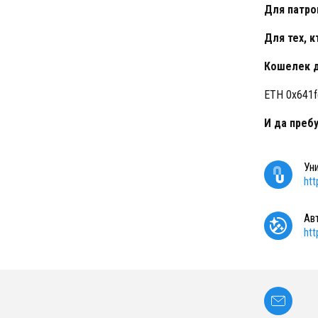
Для патро
Для тех, к
Кошелек д
ETH 0x641
И да пребу
Ун
ht
Ав
ht