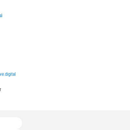
ki
e.digital
т