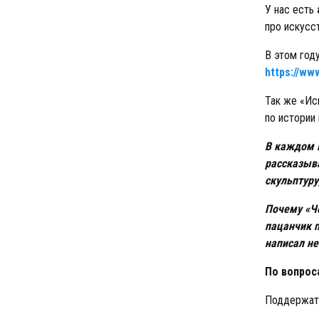
У нас есть
про искусс
В этом год
https://ww
Так же «Ис
по истории 
В каждом в
рассказыва
скульптур
Почему «Че
пацанчик п
написал не
По вопрос
Поддержать