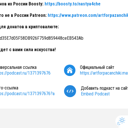
нов их России Boosty:
https://boosty.to/nastya4che
то не в России Patreon:
https://www.patreon.com/artforpazanchi
ля донатов в криптовалюте:
fd35E7d05F58DB926F759d859448ceEB543Ab
дет с вами сила искусства!
иверсальная ссылка
Официальный сайт
tps://podcast.ru/1371397676
https://artforpacanchiki.mav
то-ссылка
Добавить подкаст на сай
tps://podcast.ru/1371397676?a
Embed Podcast