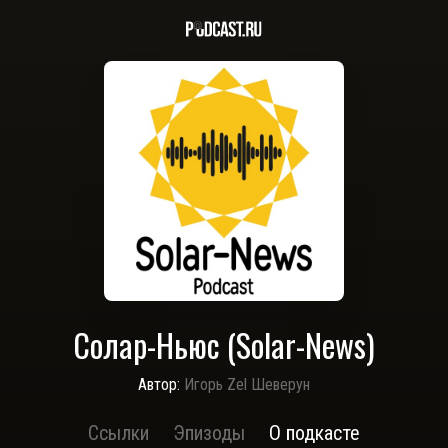
Солар-Ньюс (Solar-News)
Автор:
Игорь Zel Шеверун
Ссылки
Эпизоды
О подкасте