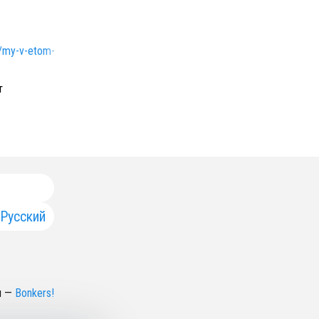
st/my-v-etom-zhivem/
т
Русский
н
—
Bonkers!