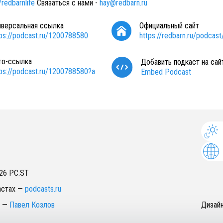
/redbarnlife
Связаться с нами -
hay@redbarn.ru
иверсальная ссылка
Официальный сайт
tps://podcast.ru/1200788580
https://redbarn.ru/podca
то-ссылка
Добавить подкаст на сай
tps://podcast.ru/1200788580?a
Embed Podcast
26
PC.ST
астах
—
podcasts.ru
—
Павел Козлов
Дизай