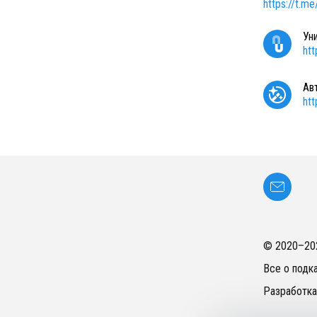
https://t.me
Ун
ht
Ав
ht
© 2020–
20
Все о подк
Разработка