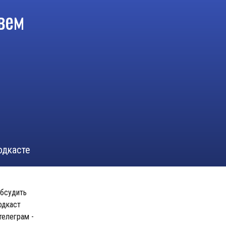
вем
одкасте
обсудить
одкаст
телеграм -