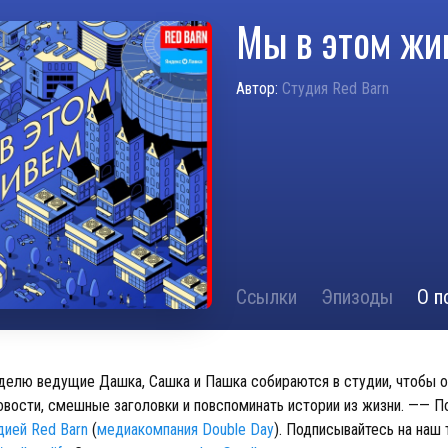
Мы в этом жи
Автор:
Студия Red Barn
Ссылки
Эпизоды
О п
елю ведущие Дашка, Сашка и Пашка собираются в студии, чтобы 
овости, смешные заголовки и повспоминать истории из жизни. —— П
дией Red Barn
(
медиакомпания Double Day
). Подписывайтесь на наш 