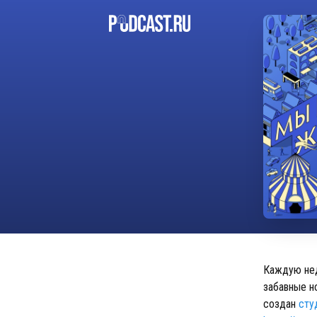
Каждую нед
забавные н
создан
сту