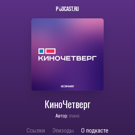
КиноЧетверг
Автор:
mave
Ссылки
Эпизоды
О подкасте