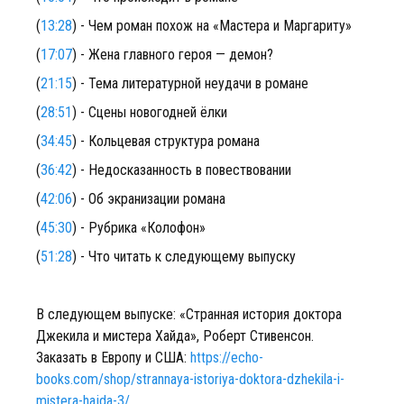
(
13:28
) - Чем роман похож на «Мастера и Маргариту»
(
17:07
) - Жена главного героя — демон?
(
21:15
) - Тема литературной неудачи в романе
(
28:51
) - Сцены новогодней ёлки
(
34:45
) - Кольцевая структура романа
(
36:42
) - Недосказанность в повествовании
(
42:06
) - Об экранизации романа
(
45:30
) - Рубрика «Колофон»
(
51:28
) - Что читать к следующему выпуску
В следующем выпуске: «Странная история доктора
Джекила и мистера Хайда», Роберт Стивенсон.
Заказать в Европу и США:
https://echo-
books.com/shop/strannaya-istoriya-doktora-dzhekila-i-
mistera-hajda-3/