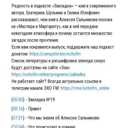
Редкость в подкасте «Закладка» — книга современного
автора. Екатерина Шульман и Галина Юзефович
рассказывают, чем книга Алексея Сальникова похожа
на «Мастера и Маргариту», как в ней передана
новогодняя атмосфера и почему остается множество
загадок после прочтения.
Если вам понравился выпуск, поддержите наш подкаст
донатом:
https://campsite.bio/echofm
Список литературы и расшифровка эпизода скоро
будут доступны на сайте «Эха»:
https://echofm.online/programs/zakladka
Не работает сайт? Всегда актуальные ссылки в
телеграм-канале ЭХО FM:
https://t.me/echofm_online
(
00:00
) - Закладка №19
(
00:16
) - Привет
(
07:21
) - Что мы знаем об Алексее Сальникове
(
10:04
) - Что происходит в романе