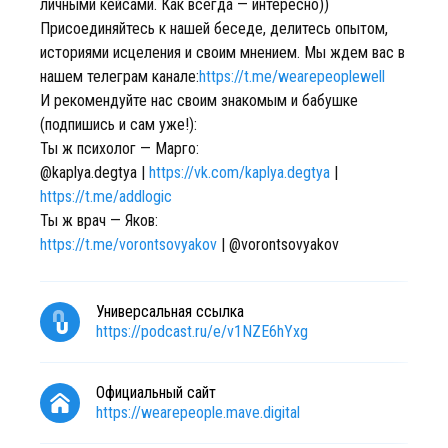
личными кейсами. Как всегда — интересно))
Присоединяйтесь к нашей беседе, делитесь опытом,
историями исцеления и своим мнением. Мы ждем вас в
нашем телеграм канале:
https://t.me/wearepeoplewell
И рекомендуйте нас своим знакомым и бабушке
(подпишись и сам уже!):
Ты ж психолог — Марго:
@kaplya.degtya |
https://vk.com/kaplya.degtya
|
https://t.me/addlogic
Ты ж врач — Яков:
https://t.me/vorontsovyakov
| @vorontsovyakov
Универсальная ссылка
https://podcast.ru/e/v1NZE6hYxg
Официальный сайт
https://wearepeople.mave.digital