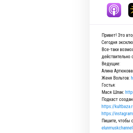
Привет! Это вто
Сегодня эксклю
Все-таки возмо
действительно 
Ведущие:
Алина Артюкова
Женя Вольтов:
h
Гостья:
Мася Шпак:
htt
Подкаст создан
https://kultbaza.
https://instagra
Пишите, чтобы 
elunmuskchanne