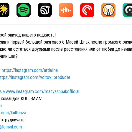
рой эпизод нашего подкаста!
зив и первый большой разговор с Масей Шпак после громкого разв
жно ли остаться друзьями после расставания или от любви до нена
один шаг?
:
https://instagram.com/artialina
ttps://instagram.com/voltov_producer
ps://www.instagram.com/masyashpakofficial
 командой KULTBAZA:
ru
m.com/kultbaza
сотрудничать:
l@gmail.com