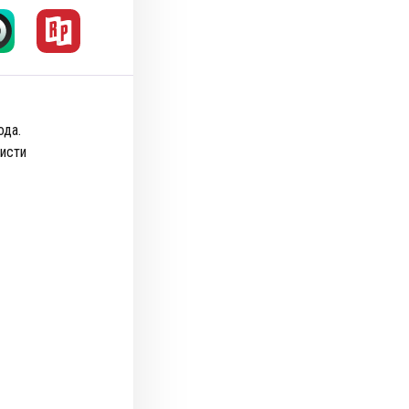
ода.
висти