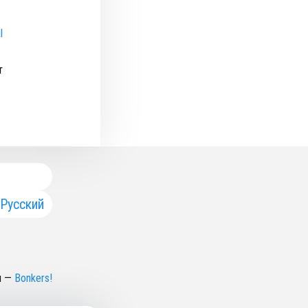
l
т
Русский
н
—
Bonkers!