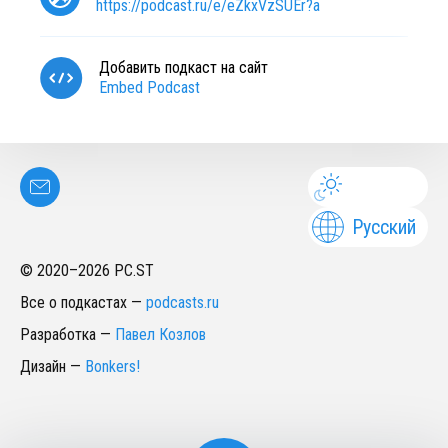
https://podcast.ru/e/eZkxVzSUEr?a
Добавить подкаст на сайт
Embed Podcast
Русский
© 2020–
2026
PC.ST
Все о подкастах
—
podcasts.ru
Разработка
—
Павел Козлов
Дизайн
—
Bonkers!