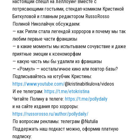
настоящий спешл на Хеллоуин! Вместе с
потрясающими гостьями, стендап-комиком Кристиной
Биткуловой и главным редактором RussoRosso
Полиной Николайчук обсуждаем:
— как Рипли стала легендой хорроров и почему мы так
любим первые части франшизы
— в какие моменты мы испытываем сочувствие и даже
приятные эмоции к ксеноморфам
— какую часть мы бы удалили из франшизы
— «Ромул» — ностальгичное кино или повтор базы?
Подписывайтесь на ютубчик Кристины:
https://www.youtube.com/
@kristinabitkulova/videos
И ее телеграм:
https://t.me/etokristina
Читайте Полину в телеге:
https://t.me/pollydaily
и на сайте издания про хорроры:
https://russorosso.ru/author/pollydaily/
По вопросам рекламы: телеграм @Nutulia
Поддержать наш подкаст можно, оформив платную
подписку: