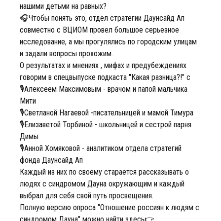
нашими детьми на равных?
🎧Чтобы понять это, отдел стратегии Даунсайд Ап
совместно с ВЦИОМ провел большое серьезное
исследование, а мы прогулялись по городским улицам
и задали вопросы прохожим.
О результатах и мнениях , мифах и предубеждениях
говорим в спецвыпуске подкаста "Какая разница?!" с
🎙Алексеем Максимовым - врачом и папой мальчика
Мити
🎙Светланой Нагаевой -писательницей и мамой Тимура
🎙Елизаветой Торбиной - школьницей и сестрой парня
Димы
🎙Анной Хомяковой - аналитиком отдела стратегий
фонда Даунсайд Ап
Каждый из них по своему старается рассказывать о
людях с синдромом Дауна окружающим и каждый
выбрал для себя свой путь просвещения.
Полную версию опроса "Отношение россиян к людям с
синдромом Дауна" можно найти здесь👉