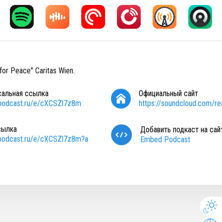
A
 for Peace" Caritas Wien.
сальная ссылка
Официальный сайт
/podcast.ru/e/cXCSZl7z8m
https://soundcloud.com/r
сылка
Добавить подкаст на сай
/podcast.ru/e/cXCSZl7z8m?a
Embed Podcast