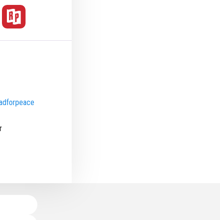
eadforpeace
т