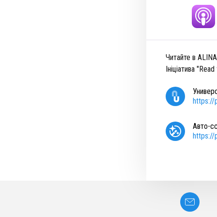
Читайте в ALIN
Ініціатива "Read
Универ
https:/
Авто-с
https:/