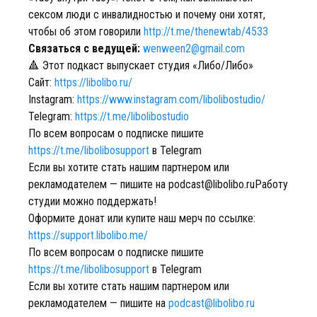
сексом люди с инвалидностью и почему они хотят,
чтобы об этом говорили
http://t.me/thenewtab/4533
Связаться с ведущей:
wenween2@gmail.com
🔺 Этот подкаст выпускает студия «Либо/Либо»
Сайт:
https://libolibo.ru/
Instagram:
https://www.instagram.com/libolibostudio/
Telegram:
https://t.me/libolibostudio
По всем вопросам о подписке пишите
https://t.me/libolibosupport
в Telegram
Если вы хотите стать нашим партнером или
рекламодателем — пишите на podcast@libolibo.ruРаботу
студии можно поддержать!
Оформите донат или купите наш мерч по ссылке:
https://support.libolibo.me/
По всем вопросам о подписке пишите
https://t.me/libolibosupport
в Telegram
Если вы хотите стать нашим партнером или
рекламодателем — пишите на
podcast@libolibo.ru