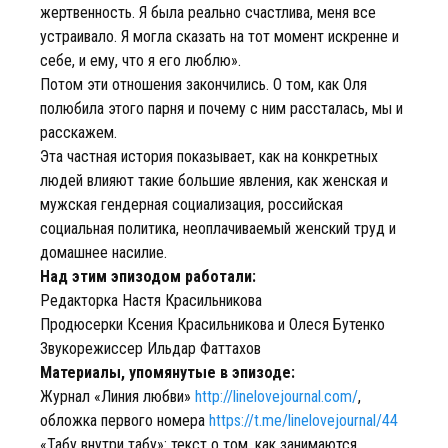
жертвенность. Я была реально счастлива, меня все
устраивало. Я могла сказать на тот момент искренне и
себе, и ему, что я его люблю».
Потом эти отношения закончились. О том, как Оля
полюбила этого парня и почему с ним рассталась, мы и
расскажем.
Эта частная история показывает, как на конкретных
людей влияют такие большие явления, как женская и
мужская гендерная социализация, российская
социальная политика, неоплачиваемый женский труд и
домашнее насилие.
Над этим эпизодом работали:
Редакторка Настя Красильникова
Продюсерки Ксения Красильникова и Олеся Бутенко
Звукорежиссер Ильдар Фаттахов
Материалы, упомянутые в эпизоде:
Журнал «Линия любви»
http://linelovejournal.com/
,
обложка первого номера
https://t.me/linelovejournal/44
«Табу внутри табу»: текст о том, как занимаются