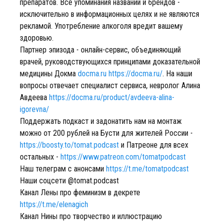
препаратов. Все упоминания названий и брендов -
исключительно в информационных целях и не являются
рекламой. Употребление алкоголя вредит вашему
здоровью.
Партнер эпизода - онлайн-сервис, объединяющий
врачей, руководствующихся принципами доказательной
медицины Докма
docma.ru
https://docma.ru/
. На наши
вопросы отвечает специалист сервиса, невролог Алина
Авдеева
https://docma.ru/product/avdeeva-alina-
igorevna/
Поддержать подкаст и задонатить нам на монтаж
можно от 200 рублей на Бусти для жителей России -
https://boosty.to/tomat.podcast
и Патреоне для всех
остальных -
https://www.patreon.com/tomatpodcast
Наш телеграм с анонсами
https://t.me/tomatpodcast
Наши соцсети @tomat.podcast
Канал Лены про феминизм в декрете
https://t.me/elenagich
Канал Нины про творчество и иллюстрацию