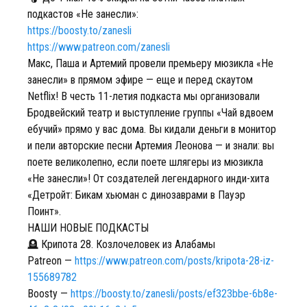
подкастов «Не занесли»:
https://boosty.to/zanesli
https://www.patreon.com/zanesli
Макс, Паша и Артемий провели премьеру мюзикла «Не
занесли» в прямом эфире — еще и перед скаутом
Netflix! В честь 11-летия подкаста мы организовали
Бродвейский театр и выступление группы «Чай вдвоем
ебучий» прямо у вас дома. Вы кидали деньги в монитор
и пели авторские песни Артемия Леонова — и знали: вы
поете великолепно, если поете шлягеры из мюзикла
«Не занесли»! От создателей легендарного инди-хита
«Детройт: Бикам хьюман с динозаврами в Пауэр
Поинт».
НАШИ НОВЫЕ ПОДКАСТЫ
🪦 Крипота 28. Козлочеловек из Алабамы
Patreon —
https://www.patreon.com/posts/kripota-28-iz-
155689782
Boosty —
https://boosty.to/zanesli/posts/ef323bbe-6b8e-