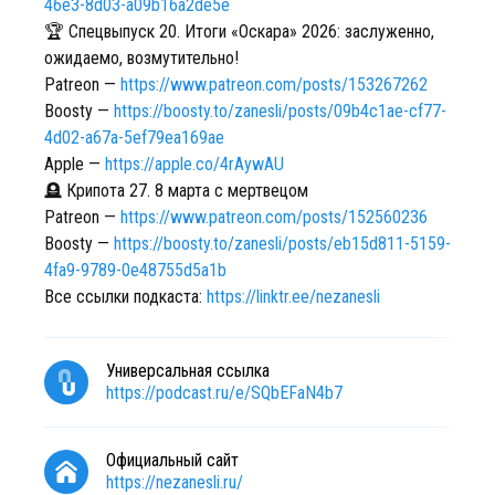
46e3-8d03-a09b16a2de5e
🏆 Спецвыпуск 20. Итоги «Оскара» 2026: заслуженно,
ожидаемо, возмутительно!
Patreon —
https://www.patreon.com/posts/153267262
Boosty —
https://boosty.to/zanesli/posts/09b4c1ae-cf77-
4d02-a67a-5ef79ea169ae
Apple —
https://apple.co/4rAywAU
🪦 Крипота 27. 8 марта с мертвецом
Patreon —
https://www.patreon.com/posts/152560236
Boosty —
https://boosty.to/zanesli/posts/eb15d811-5159-
4fa9-9789-0e48755d5a1b
Все ссылки подкаста:
https://linktr.ee/nezanesli
Универсальная ссылка
https://podcast.ru/e/SQbEFaN4b7
Официальный сайт
https://nezanesli.ru/