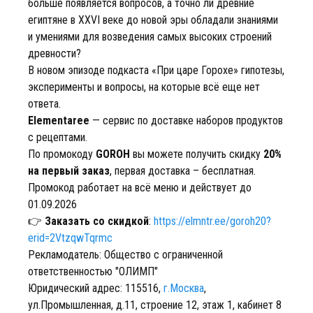
больше появляется вопросов, а точно ли древние
египтяне в XXVI веке до новой эры обладали знаниями
и умениями для возведения самых высоких строений
древности?
В новом эпизоде подкаста «При царе Горохе» гипотезы,
эксперименты и вопросы, на которые всё еще нет
ответа.
Elementaree
— сервис по доставке наборов продуктов
с рецептами.
По промокоду
GOROH
вы можете получить скидку
20%
на первый заказ
, первая доставка – бесплатная.
Промокод работает на всё меню и действует до
01.09.2026
👉
Заказать со скидкой
:
https://elmntr.ee/goroh20?
erid=2VtzqwTqrmc
Рекламодатель: Общество с ограниченной
ответственностью "ОЛИМП"
Юридический адрес: 115516,
г.Москва
,
ул.Промышленная, д.11, строение 12, этаж 1, кабинет 8