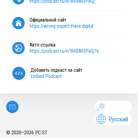
https://podcast.ru/e/9l4BA6tPaQj
Официальный сайт
https://wrong-expert.mave.digital
Авто-ссылка
https://podcast.ru/e/9l4BA6tPaQj?a
Добавить подкаст на сайт
Embed Podcast
Русский
© 2020–
2026
PC.ST