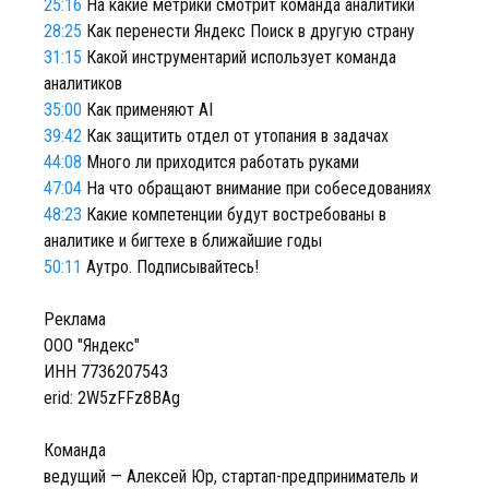
25:16
На какие метрики смотрит команда аналитики
28:25
Как перенести Яндекс Поиск в другую страну
31:15
Какой инструментарий использует команда
аналитиков
35:00
Как применяют AI
39:42
Как защитить отдел от утопания в задачах
44:08
Много ли приходится работать руками
47:04
На что обращают внимание при собеседованиях
48:23
Какие компетенции будут востребованы в
аналитике и бигтехе в ближайшие годы
50:11
Аутро. Подписывайтесь!
Реклама
ООО "Яндекс"
ИНН 7736207543
erid: 2W5zFFz8BAg
Команда
ведущий — Алексей Юр, стартап-предприниматель и