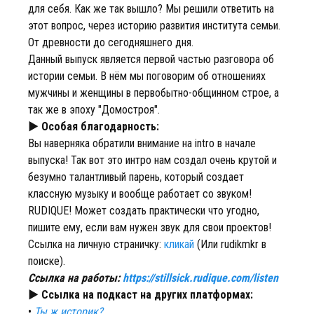
для себя. Как же так вышло? Мы решили ответить на
этот вопрос, через историю развития института семьи.
От древности до сегодняшнего дня.
Данный выпуск является первой частью разговора об
истории семьи. В нём мы поговорим об отношениях
мужчины и женщины в первобытно-общинном строе, а
так же в эпоху "Домостроя".
► Особая благодарность:
Вы наверняка обратили внимание на intro в начале
выпуска! Так вот это интро нам создал очень крутой и
безумно талантливый парень, который создает
классную музыку и вообще работает со звуком!
RUDIQUE! Может создать практически что угодно,
пишите ему, если вам нужен звук для свои проектов!
Ссылка на личную страничку:
кликай
(Или rudikmkr в
поиске).
Ссылка на работы:
https://stillsick.rudique.com/listen
► Ссылка на подкаст на других платформах:
•
Ты ж историк?