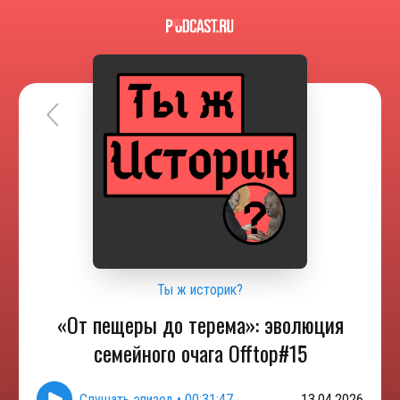
Ты ж историк?
«От пещеры до терема»: эволюция
семейного очага Offtop#15
Слушать эпизод
•
00:31:47
13.04.2026