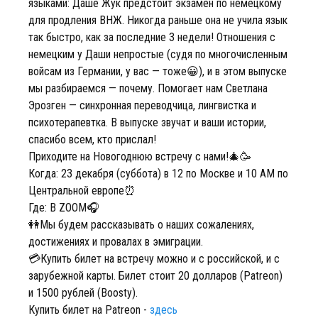
языками: Даше Жук предстоит экзамен по немецкому
для продления ВНЖ. Никогда раньше она не учила язык
так быстро, как за последние 3 недели! Отношения с
немецким у Даши непростые (судя по многочисленным
войсам из Германии, у вас — тоже😀), и в этом выпуске
мы разбираемся — почему. Помогает нам Светлана
Эрозген — синхронная переводчица, лингвистка и
психотерапевтка. В выпуске звучат и ваши истории,
спасибо всем, кто прислал!
Приходите на Новогоднюю встречу с нами!🎄🥳
Когда: 23 декабря (суббота) в 12 по Москве и 10 AM по
Центральной европе⏰
Где: В ZOOM🎧
👭Мы будем рассказывать о наших сожалениях,
достижениях и провалах в эмиграции.
💳Купить билет на встречу можно и с российской, и с
зарубежной карты. Билет стоит 20 долларов (Patreon)
и 1500 рублей (Boosty).
Купить билет на Patreon -
здесь