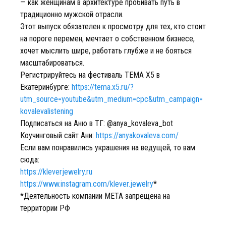
— как женщинам в архитектуре пробивать путь в
традиционно мужской отрасли.
Этот выпуск обязателен к просмотру для тех, кто стоит
на пороге перемен, мечтает о собственном бизнесе,
хочет мыслить шире, работать глубже и не бояться
масштабироваться.
Регистрируйтесь на фестиваль ТЕМА X5 в
Екатеринбурге:
https://tema.x5.ru/?
utm_source=youtube&utm_medium=cpc&utm_campaign=
kovalevalistening
Подписаться на Аню в ТГ: @anya_kovaleva_bot
Коучинговый сайт Ани:
https://anyakovaleva.com/
Если вам понравились украшения на ведущей, то вам
сюда:
https://kleverjewelry.ru
https://www.instagram.com/klever.jewelry
*
*Деятельность компании META запрещена на
территории РФ