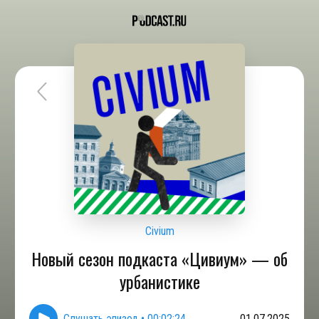
Civium
Новый сезон подкаста «Цивиум» — об
урбанистике
Слушать эпизод
•
00:02:24
01.07.2025