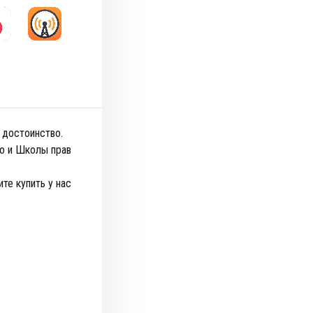
 достоинство.
о и Школы прав
те купить у нас