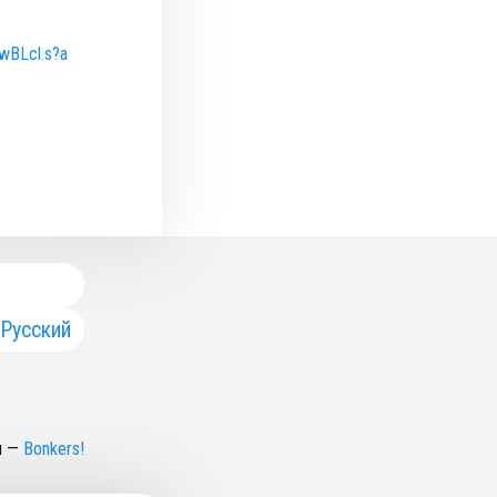
VwBLcl.s?a
Русский
н
—
Bonkers!