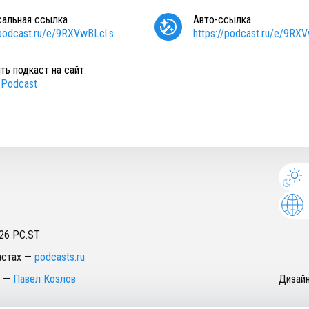
сальная ссылка
Авто-ссылка
/podcast.ru/e/9RXVwBLcl.s
https://podcast.ru/e/9RX
ть подкаст на сайт
Podcast
26
PC.ST
астах
—
podcasts.ru
—
Павел Козлов
Дизай