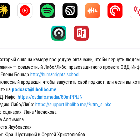
 который снял на камеру процедуру эвтаназии, чтобы вернуть людям
вании» — совместный Либо/Либо, правозащитного проекта ОВД-Инф
 Елены Боннэр
http://humanrights.school
классный продакшн, чтобы запустить свой подкаст, или если вы хоти
ите на
podcast@libolibo.me
Д-Инфо:
https://ovdinfo.media/80mPPlJN
удию Либо/Либо:
https://support.libolibo.me/?utm_s=nko
р сценария: Лена Чеснокова
на Алфимова
стя Якубовская
: Юра Шустицкий и Сергей Христолюбов