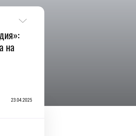
дия»:
а на
23.04.2025