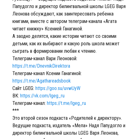
Папудогло и директор билингвальной школы LGEG Варя
Леонова обсуждают, как заинтересовать ребенка
книгами, вместе с автором телеграм-канала «Агата
читает книжку» Ксенией Ганагиной.
А заодно делятся, какие истории читают со своими
детьми, как их выбирают и какую роль школа может
сыграть в формировании любви к чтению.
Телеграм-канал Вари Леоновой:
https://t.me/DnevnikDirektora
Телеграм-канал Ксении Ганагиной:
https://t.me/Agathareadsbook
Сайт LGEG:
https://goo.su/uvwUyW
ВК:
https://vk.com/lgeg_ru
Телеграм-канал:
https://t.me/lgeg_ru
***
Это второй сезон подкаста «Родителей к директору».
Ведущие подкаста, издатель «Мела» Надя Папудогло и
директор билингвальной школы LGEG Варя Леонова,