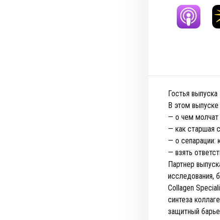
Гостья выпуска
В этом выпуске
— о чем молчат 
— как старшая с
— о сепарации:
— взять ответс
Партнер выпуск
исследования, б
Collagen Specia
синтеза коллаг
защитный барье