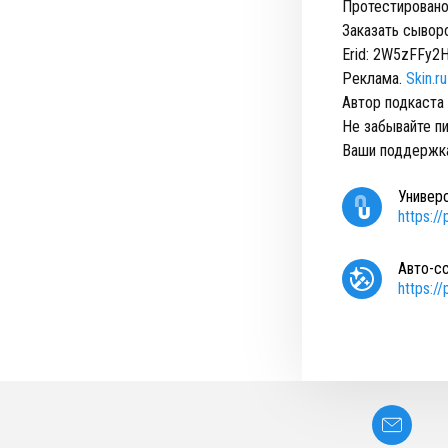
Протестировано
Заказать сывор
Erid: 2W5zFFy2
Реклама.
Skin.ru
Автор подкаста
Не забывайте пи
Ваши поддержка
Универ
https:/
Авто-с
https:/