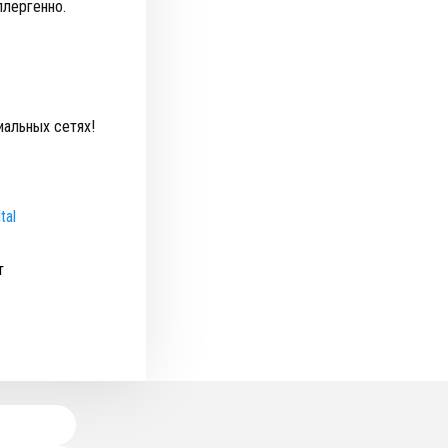
ллергенно.
иальных сетях!
tal
т