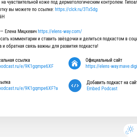
 на чувствительной коже под дерматологическим контролем. Гипоа
отку вы можете по ссылке:
https://clck.ru/3Tx5dg
HiH
 — Елена Мицкевич
https://elens-way.com/
сать комментарии и ставить звёздочки и делиться подкастом в соц
 и обратная связь важны для развития подкаста!
сальная ссылка
Официальный сайт
/podcast.ru/e/9K1gqmpe6XF
https://elens-way.mave.digi
сылка
Добавить подкаст на сай
/podcast.ru/e/9K1gqmpe6XF?a
Embed Podcast