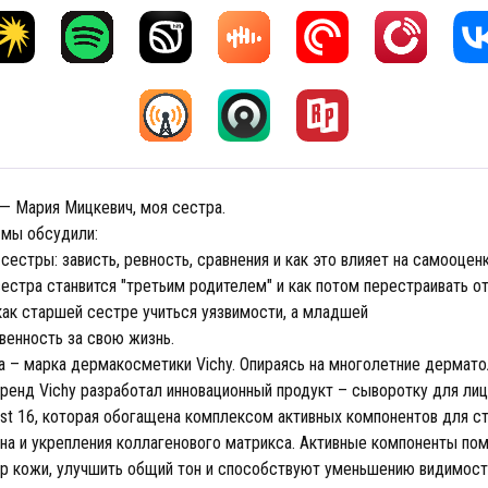
 — Мария Мицкевич, моя сестра.
 мы обсудили:
сестры: зависть, ревность, сравнения и как это влияет на самооцен
естра станвится "третьим родителем" и как потом перестраивать о
 как старшей сестре учиться уязвимости, а младшей
твенность за свою жизнь.
а – марка дермакосметики Vichy. Опираясь на многолетние дермат
ренд Vichy разработал инновационный продукт – сыворотку для лица 
list 16, которая обогащена комплексом активных компонентов для с
ена и укрепления коллагенового матрикса. Активные компоненты по
р кожи, улучшить общий тон и способствуют уменьшению видимос