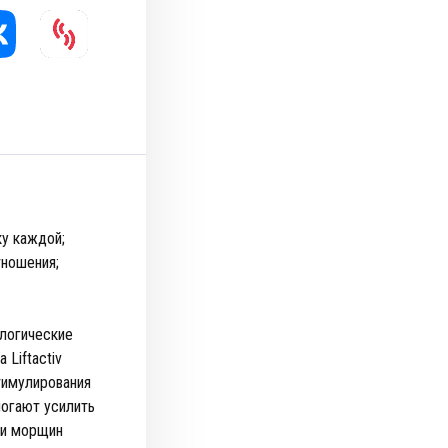
ку каждой;
тношения;
ологические
Liftactiv
тимулирования
могают усилить
ти морщин