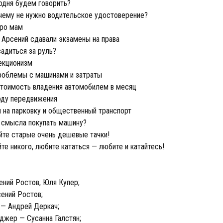
одня будем говорить?
чему не нужно водительское удостоверение?
про мам
 Арсений сдавали экзамены на права
адиться за руль?
екционизм
роблемы с машинами и затраты
тоимость владения автомобилем в месяц
оду передвижения
 на парковку и общественный транспорт
 смысла покупать машину?
йте старые очень дешевые тачки!
те никого, любите кататься — любите и катайтесь!
ний Ростов, Юля Купер;
ений Ростов;
 — Андрей Деркач;
джер — Сусанна Галстян;