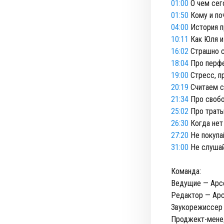
01:00
О чем сег
01:50
Кому и по
04:00
История 
10:11
Как Юля и
16:02
Страшно с
18:04
Про перф
19:00
Стресс, п
20:19
Считаем с
21:34
Про своб
25:02
Про траты
26:30
Когда нет
27:20
Не покупа
31:00
Не слушай
Команда:
Ведущие — Арсе
Редактор — Арс
Звукорежиссер
Проджект-мене