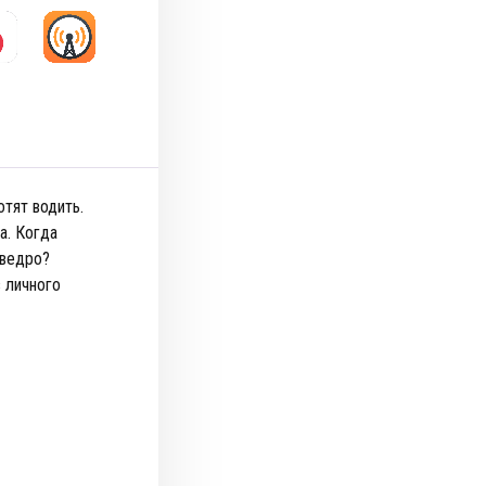
тят водить.
а. Когда
 ведро?
 личного