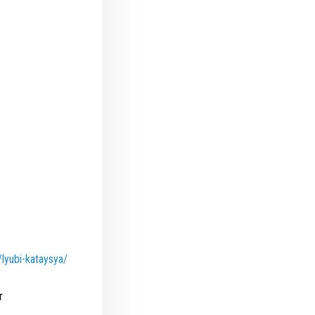
/lyubi-kataysya/
т