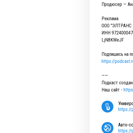
Продюсер — Ан
Реклама
ООО "ЭЛТРАНС
ИНН 97240004
LjN8KWeJF
Подпишись на п
https://podcast
——
Подкаст создан
Наш сайт -
https
Универ
https:/
Авто-с
https:/