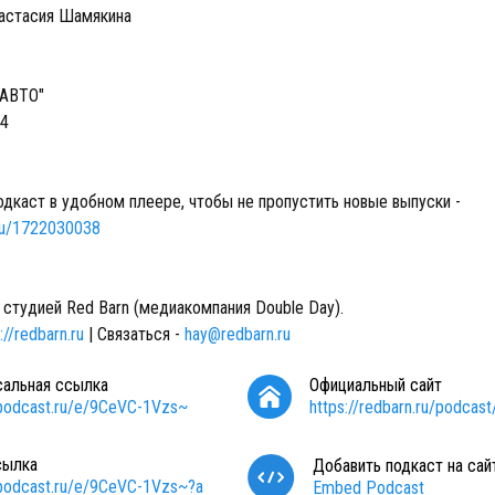
астасия Шамякина
 АВТО"
74
одкаст в удобном плеере, чтобы не пропустить новые выпуски -
.ru/1722030038
 студией Red Barn (медиакомпания Double Day).
://redbarn.ru
| Связаться -
hay@redbarn.ru
сальная ссылка
Официальный сайт
/podcast.ru/e/9CeVC-1Vzs~
https://redbarn.ru/podcast
сылка
Добавить подкаст на сай
/podcast.ru/e/9CeVC-1Vzs~?a
Embed Podcast