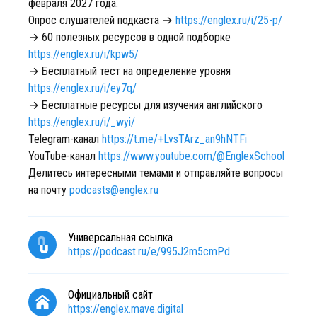
февраля 2027 года.
Опрос слушателей подкаста →
https://englex.ru/i/25-p/
→ 60 полезных ресурсов в одной подборке
https://englex.ru/i/kpw5/
→ Бесплатный тест на определение уровня
https://englex.ru/i/ey7q/
→ Бесплатные ресурсы для изучения английского
https://englex.ru/i/_wyi/
Telegram-канал
https://t.me/+LvsTArz_an9hNTFi
YouTube-канал
https://www.youtube.com/@EnglexSchool
Делитесь интересными темами и отправляйте вопросы
на почту
podcasts@englex.ru
Универсальная ссылка
https://podcast.ru/e/995J2m5cmPd
Официальный сайт
https://englex.mave.digital