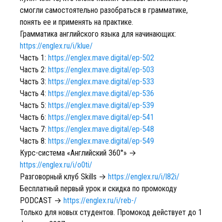
смогли самостоятельно разобраться в грамматике,
понять ее и применять на практике.
Грамматика английского языка для начинающих:
https://englex.ru/i/klue/
Часть 1:
https://englex.mave.digital/ep-502
Часть 2:
https://englex.mave.digital/ep-503
Часть 3:
https://englex.mave.digital/ep-533
Часть 4:
https://englex.mave.digital/ep-536
Часть 5:
https://englex.mave.digital/ep-539
Часть 6:
https://englex.mave.digital/ep-541
Часть 7:
https://englex.mave.digital/ep-548
Часть 8:
https://englex.mave.digital/ep-549
Курс-система «Английский 360°» →
https://englex.ru/i/o0ti/
Разговорный клуб Skills →
https://englex.ru/i/l82i/
Бесплатный первый урок и скидка по промокоду
PODCAST →
https://englex.ru/i/reb-/
Только для новых студентов. Промокод действует до 1