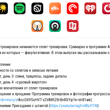
тренировок начинаются сплит-тренировки. Суммарно в программе А
а из которых — факультативная. В этом выпуске мы рассказываем о 
пление
ости со сплитом и записью питания
, день 3: спина, трицепсы, задние дельты
, день 4: «суровый жиротоп»
е впечатления от сплит-тренировок
ршение и прощание Программа тренировок и фотографии прогресс
/1drv.ms/u/s
!AvcD4VSeHVT-s2VAWt2RrBnBXYip?e=dvB1wk) ⠀
ениями Приседания с штангой (
https://youtu.be/uqjFx48zHTM
)