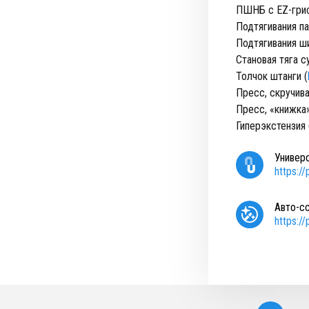
ПШНБ с EZ-гри
Подтягивания п
Подтягивания ш
Становая тяга с
Толчок штанги (
Пресс, скручива
Пресс, «книжка»
Гиперэкстензия 
Универ
https:/
Авто-с
https:/