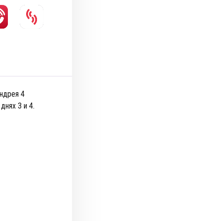
ндрея 4
днях 3 и 4.
а