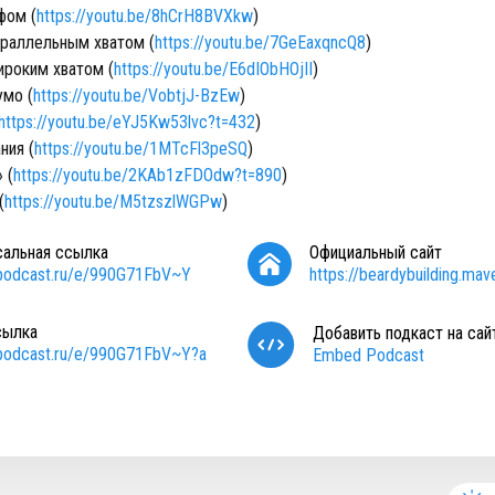
фом (
https://youtu.be/8hCrH8BVXkw
)
араллельным хватом (
https://youtu.be/7GeEaxqncQ8
)
ироким хватом (
https://youtu.be/E6dIObHOjII
)
умо (
https://youtu.be/VobtjJ-BzEw
)
https://youtu.be/eYJ5Kw53lvc?t=432
)
ния (
https://youtu.be/1MTcFl3peSQ
)
 (
https://youtu.be/2KAb1zFDOdw?t=890
)
(
https://youtu.be/M5tzszlWGPw
)
сальная ссылка
Официальный сайт
/podcast.ru/e/990G71FbV~Y
https://beardybuilding.mave
сылка
Добавить подкаст на сай
/podcast.ru/e/990G71FbV~Y?a
Embed Podcast