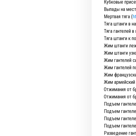
Кубковые присе
Выпады на мест
Мертвая тяга (
h
Тяга штанги в н
Тяга гантелей в 
Тяга штанги к п
Жим штанги леж
Жим штанги узк
Жим гантелей си
Жим гантелей по
Жим французски
Жим армейский 
Отжимания от б
Отжимания от бр
Подъем гантеле
Подъем гантеле
Подъем гантелей
Подъем гантеле
Разведение гант