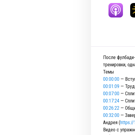
После фулбади-
тренировки, одн
Темы
00:00:00
— Всту
00:01:09
— Трудн
00:07:00
— Сплит
00:17:24
— Сплит
00:26:22
— Общи
00:32:00
— Заве
Андрея (
https:/
Видео с упражн