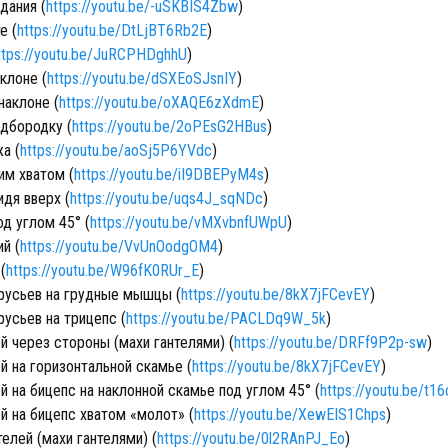
дания (
https://youtu.be/-uSKBIS4Zbw
)
е (
https://youtu.be/DtLjBT6Rb2E
)
ttps://youtu.be/JuRCPHDghhU
)
аклоне (
https://youtu.be/dSXEoSJsnIY
)
наклоне (
https://youtu.be/oXAQE6zXdmE
)
одбородку (
https://youtu.be/2oPEsG2HBus
)
а (
https://youtu.be/aoSj5P6YVdc
)
им хватом (
https://youtu.be/iI9DBEPyM4s
)
дя вверх (
https://youtu.be/uqs4J_sqNDc
)
д углом 45° (
https://youtu.be/vMXvbnfUWpU
)
й (
https://youtu.be/VvUnOodgOM4
)
(
https://youtu.be/W96fK0RUr_E
)
русьев на грудные мышцы (
https://youtu.be/8kX7jFCevEY
)
усьев на трицепс (
https://youtu.be/PACLDq9W_5k
)
й через стороны (махи гантелями) (
https://youtu.be/DRFf9P2p-sw
)
й на горизонтальной скамье (
https://youtu.be/8kX7jFCevEY
)
 на бицепс на наклонной скамье под углом 45° (
https://youtu.be/t
й на бицепс хватом «молот» (
https://youtu.be/XewEIS1Chps
)
елей (махи гантелями) (
https://youtu.be/0l2RAnPJ_Eo
)