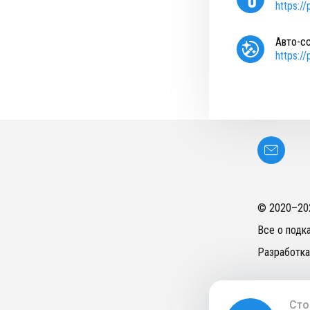
https:/
Авто-с
https:/
© 2020–
20
Все о подк
Разработка
Сто