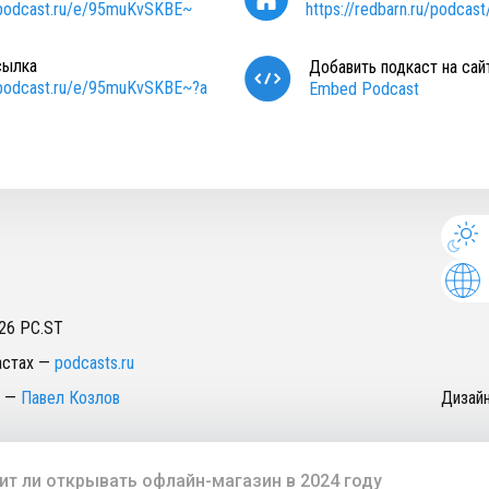
/podcast.ru/e/95muKvSKBE~
https://redbarn.ru/podcas
сылка
Добавить подкаст на сай
/podcast.ru/e/95muKvSKBE~?a
Embed Podcast
26
PC.ST
астах
—
podcasts.ru
—
Павел Козлов
Дизай
ит ли открывать офлайн-магазин в 2024 году