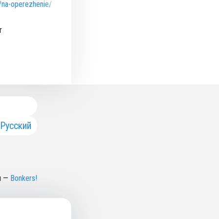
t/na-operezhenie/
т
Русский
н
—
Bonkers!