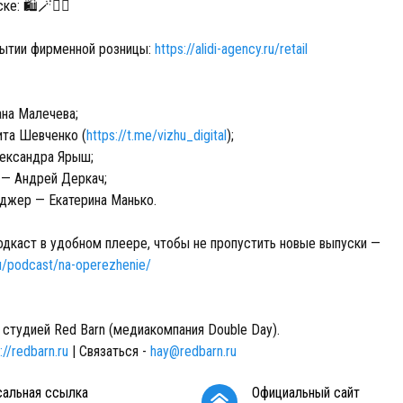
ке: 🛍🪄🦸‍♀️
ытии фирменной розницы:
https://alidi-agency.ru/retail
ана Малечева;
та Шевченко (
https://t.me/vizhu_digital
);
ександра Ярыш;
 — Андрей Деркач;
джер — Екатерина Манько.
одкаст в удобном плеере, чтобы не пропустить новые выпуски —
ru/podcast/na-operezhenie/
 студией Red Barn (медиакомпания Double Day).
://redbarn.ru
| Связаться -
hay@redbarn.ru
сальная ссылка
Официальный сайт