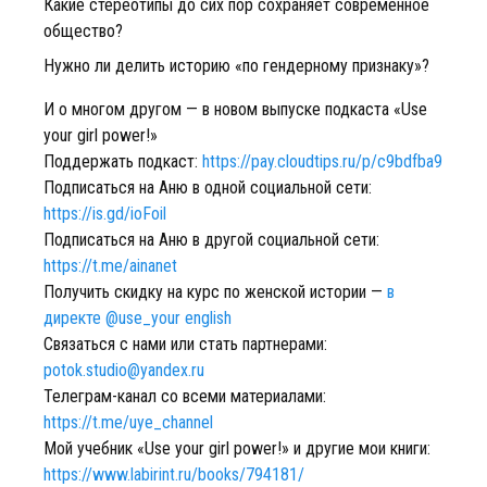
Какие стереотипы до сих пор сохраняет современное
общество?
Нужно ли делить историю «по гендерному признаку»?
И о многом другом — в новом выпуске подкаста «Use
your girl power!»
Поддержать подкаст:
https://pay.cloudtips.ru/p/c9bdfba9
Подписаться на Аню в одной социальной сети:
https://is.gd/ioFoil
Подписаться на Аню в другой социальной сети:
https://t.me/ainanet
Получить скидку на курс по женской истории —
в
директе @use_your english
Связаться с нами или стать партнерами:
potok.studio@yandex.ru
Телеграм-канал со всеми материалами:
https://t.me/uye_channel
Мой учебник «Use your girl power!» и другие мои книги:
https://www.labirint.ru/books/794181/