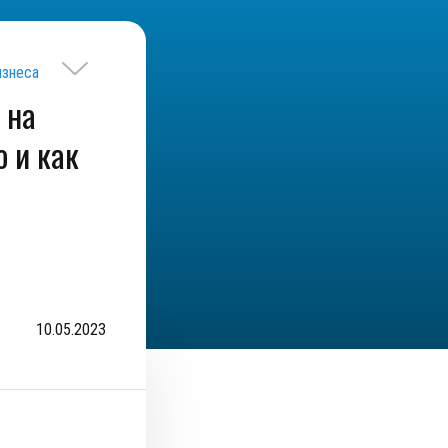
изнеса
г на
о и как
10.05.2023