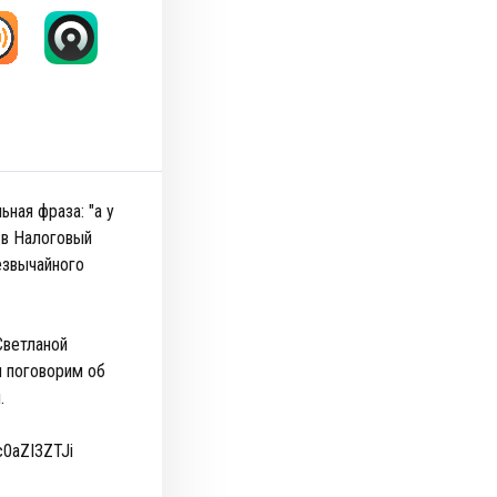
ная фраза: "а у
 в Налоговый
резвычайного
Светланой
м поговорим об
и.
0aZI3ZTJi