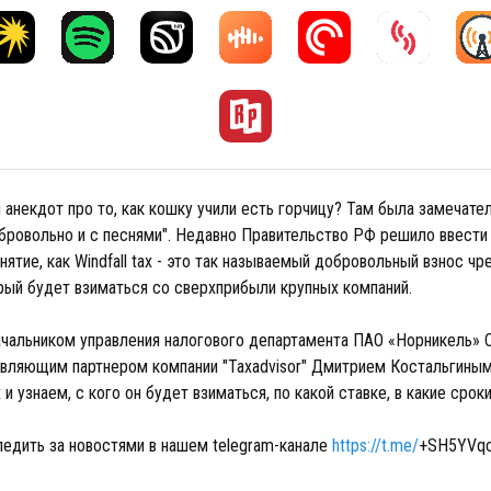
анекдот про то, как кошку учили есть горчицу? Там была замечатель
добровольно и с песнями". Недавно Правительство РФ решило ввести
нятие, как Windfall tax - это так называемый добровольный взнос ч
орый будет взиматься со сверхприбыли крупных компаний.
ачальником управления налогового департамента ПАО «Норникель» 
авляющим партнером компании "Taxadvisor" Дмитрием Костальгины
x и узнаем, с кого он будет взиматься, по какой ставке, в какие срок
ледить за новостями в нашем telegram-канале
https://t.me/
+SH5YVqc