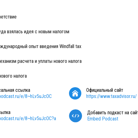
:
ветствие
уда взялась идея с новым налогом
ждународный опыт введения Windfall tax
еханизм расчета и уплаты нового налога
нового налога
сальная ссылка
Официальный сайт
/podcast.ru/e/8~hLv5uJcOC
https://www.taxadvisor.ru/
сылка
Добавить подкаст на сай
/podcast.ru/e/8~hLv5uJcOC?a
Embed Podcast